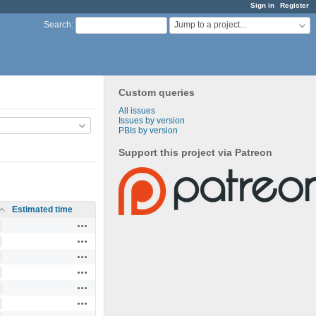
Sign in
Register
Jump to a project...
Search
:
Custom queries
All issues
Issues by version
PBIs by version
Support this project via Patreon
Estimated time
Actions
Actions
Actions
Actions
Actions
Actions