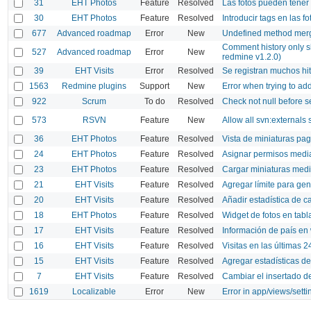
31
EHT Photos
Feature
Resolved
Las fotos pueden tener
30
EHT Photos
Feature
Resolved
Introducir tags en las fo
677
Advanced roadmap
Error
New
Undefined method merg
Comment history only s
527
Advanced roadmap
Error
New
redmine v1.2.0)
39
EHT Visits
Error
Resolved
Se registran muchos hi
1563
Redmine plugins
Support
New
Error when trying to add
922
Scrum
To do
Resolved
Check not null before se
573
RSVN
Feature
New
Allow all svn:externals 
36
EHT Photos
Feature
Resolved
Vista de miniaturas pa
24
EHT Photos
Feature
Resolved
Asignar permisos medi
23
EHT Photos
Feature
Resolved
Cargar miniaturas med
21
EHT Visits
Feature
Resolved
Agregar límite para gen
20
EHT Visits
Feature
Resolved
Añadir estadística de c
18
EHT Photos
Feature
Resolved
Widget de fotos en tabl
17
EHT Visits
Feature
Resolved
Información de país en
16
EHT Visits
Feature
Resolved
Visitas en las últimas 2
15
EHT Visits
Feature
Resolved
Agregar estadísticas de 
7
EHT Visits
Feature
Resolved
Cambiar el insertado d
1619
Localizable
Error
New
Error in app/views/setti