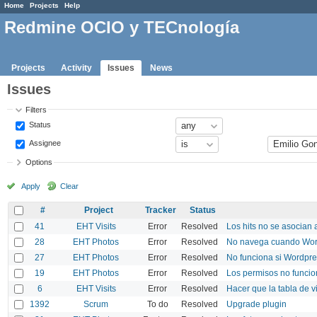
Home
Projects
Help
Redmine OCIO y TECnología
Projects
Activity
Issues
News
Issues
Filters
Status
Assignee
Options
Apply
Clear
#
Project
Tracker
Status
41
EHT Visits
Error
Resolved
Los hits no se asocian a
28
EHT Photos
Error
Resolved
No navega cuando Word
27
EHT Photos
Error
Resolved
No funciona si Wordpres
19
EHT Photos
Error
Resolved
Los permisos no funci
6
EHT Visits
Error
Resolved
Hacer que la tabla de v
1392
Scrum
To do
Resolved
Upgrade plugin