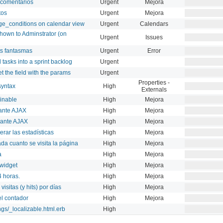
 comentarios
Urgent
Mejora
tos
Urgent
Mejora
e_conditions on calendar view
Urgent
Calendars
hown to Adminstrator (on
Urgent
Issues
ts fantasmas
Urgent
Error
 tasks into a sprint backlog
Urgent
t the field with the params
Urgent
Properties -
syntax
High
Externals
ginable
High
Mejora
ante AJAX
High
Mejora
iante AJAX
High
Mejora
erar las estadísticas
High
Mejora
ada cuanto se visita la página
High
Mejora
a
High
Mejora
 widget
High
Mejora
4 horas.
High
Mejora
visitas (y hits) por días
High
Mejora
el contador
High
Mejora
ngs/_localizable.html.erb
High