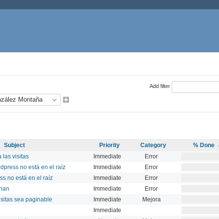
Add filter
Subject
Priority
Category
% Done
 las visitas
Immediate
Error
press no está en el raíz
Immediate
Error
s no está en el raíz
Immediate
Error
onan
Immediate
Error
isitas sea paginable
Immediate
Mejora
Immediate