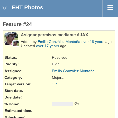
EHT Photos
Feature #24
Asignar permisos mediante AJAX
Added by
Emilio González Montaña
over 18 years
ago.
Updated
over 17 years
ago.
Status:
Resolved
Priority:
High
Assignee:
Emilio González Montaña
Category:
Mejora
Target version:
1.7
Start date:
Due date:
% Done:
0%
Estimated time:
Milestones: