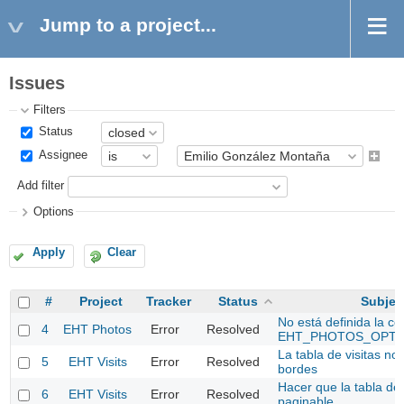
Jump to a project...
Issues
Filters
Status
Assignee
Add filter
Options
Apply
Clear
#
Project
Tracker
Status
Subjec
No está definida la co
4
EHT Photos
Error
Resolved
EHT_PHOTOS_OPTI
La tabla de visitas no 
5
EHT Visits
Error
Resolved
bordes
Hacer que la tabla de 
6
EHT Visits
Error
Resolved
paginable