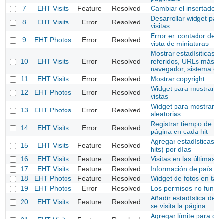
7
EHT Visits
Feature
Resolved
Cambiar el insertado 
Desarrollar widget par
8
EHT Visits
Error
Resolved
visitas
Error en contador de l
9
EHT Photos
Error
Resolved
vista de miniaturas
Mostrar estadísiticas 
10
EHT Visits
Error
Resolved
referidos, URLs más v
navegador, sistema o
11
EHT Visits
Error
Resolved
Mostrar copyright
Widget para mostrar 
12
EHT Photos
Error
Resolved
vistas
Widget para mostrar f
13
EHT Photos
Error
Resolved
aleatorias
Registrar tiempo de c
14
EHT Visits
Error
Resolved
página en cada hit
Agregar estadísticas d
15
EHT Visits
Feature
Resolved
hits) por días
16
EHT Visits
Feature
Resolved
Visitas en las últimas
17
EHT Visits
Feature
Resolved
Información de país e
18
EHT Photos
Feature
Resolved
Widget de fotos en ta
19
EHT Photos
Error
Resolved
Los permisos no func
Añadir estadística de
20
EHT Visits
Feature
Resolved
se visita la página
Agregar límite para g