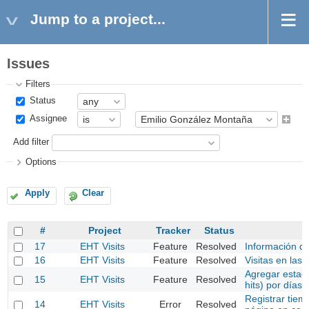
Jump to a project...
Issues
Filters
Status
Assignee
Add filter
Options
Apply
Clear
#
Project
Tracker
Status
17
EHT Visits
Feature
Resolved
Información de
16
EHT Visits
Feature
Resolved
Visitas en las 
Agregar estadís
15
EHT Visits
Feature
Resolved
hits) por días
Registrar tiem
14
EHT Visits
Error
Resolved