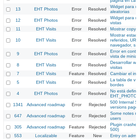
página en cada
Widget para mo
13
EHT Photos
Error
Resolved
aleatorias
Widget para m
12
EHT Photos
Error
Resolved
vistas
11
EHT Visits
Error
Resolved
Mostrar copyri
Mostrar estadí
10
EHT Visits
Error
Resolved
referidos, URL
navegador, si
Error en conta
9
EHT Photos
Error
Resolved
vista de minia
Desarrollar wi
8
EHT Visits
Error
Resolved
visitas
7
EHT Visits
Feature
Resolved
Cambiar el ins
La tabla de vis
5
EHT Visits
Error
Resolved
bordes
No está defini
4
EHT Photos
Error
Resolved
EHT_PHOTOS
500 Internal S
1341
Advanced roadmap
Error
Rejected
versions page
Some notes mis
647
Advanced roadmap
Error
Rejected
users
Plugin crashes
305
Advanced roadmap
Feature
Rejected
500)
553
Localizable
Feature
New
Entry on admin